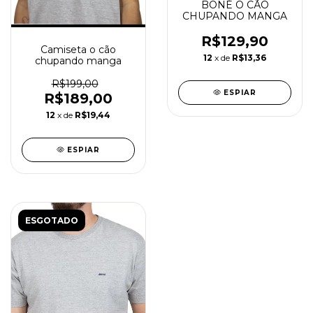
BONÉ O CÃO
CHUPANDO MANGA
R$129,90
Camiseta o cão
12
x de
R$13,36
chupando manga
R$199,00
ESPIAR
R$189,00
12
x de
R$19,44
ESPIAR
ESGOTADO