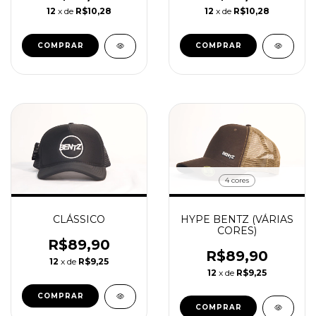
12
x de
R$10,28
12
x de
R$10,28
COMPRAR
COMPRAR
4 cores
CLÁSSICO
HYPE BENTZ (VÁRIAS
CORES)
R$89,90
R$89,90
12
x de
R$9,25
12
x de
R$9,25
COMPRAR