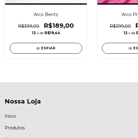
Arco Bentz
Arco Pr
R$189,00
R$399,00
R$399,00
12
x de
R$19,44
12
x de
ESPIAR
E
Nossa Loja
Início
Produtos